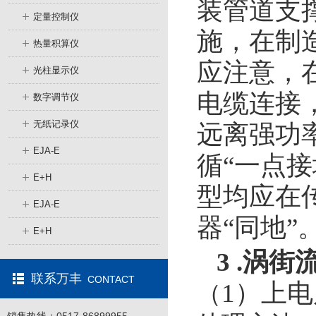
装管道支
定量控制仪
施，在制
热量积算仪
应注意，
光柱显示仪
电缆连接
数字调节仪
无纸记录仪
远离强功
EJA-E
循“一点接
E+H
型均应在
EJA-E
器“同地”
E+H
3 .涡
联系万丰
CONTACT
1）上
（