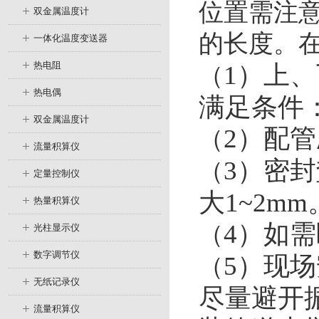
位置需注
双金属温度计
的长度。
一体化温度变送器
热电阻
1）上、
（
热电偶
满足条件：0
双金属温度计
2）配管
（
流量积算仪
3）密
（
定量控制仪
大1~2mm
热量积算仪
4）如
（
光柱显示仪
数字调节仪
5）现
（
无纸记录仪
尽量避开
流量积算仪