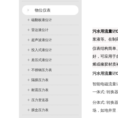
物位仪表
磁翻板液位计
雷达液位计
污水用流量计D
浆液等。在制
超声波液位计
仪表结构简单
投入式液位计
好，可应用于
差压式液位计
烯或橡胶材质衬
不锈钢压力表
污水用流量计D
隔膜压力表
智能电磁流量
耐震压力表
一体式: 转
压力变送器
分体式: 转
膜盒压力表
场，如地井里