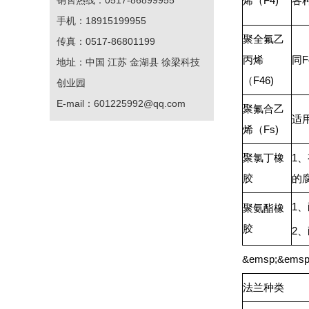
销售热线：0517-86899955
烯（F4)
各
手机：18915199955
聚全氟乙
传真：0517-86801199
丙烯
同
地址：中国 江苏 金湖县 徐梁科技
（F46)
创业园
E-mail：
601225992@qq.com
聚氟合乙
适
烯（Fs)
聚氯丁橡
1
胶
的
1
聚氨酯橡
胶
2
&emsp;&e
法兰种类