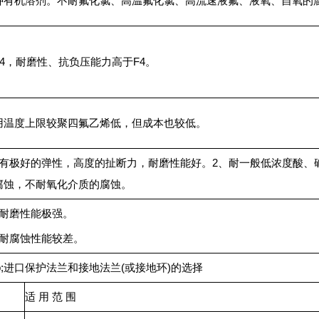
种有机溶剂。不耐氟化氯、高温氟化氯、高流速液氟、液氧、自氧的
F4，耐磨性、抗负压能力高于F4。
用温度上限较聚四氟乙烯低，但成本也较低。
、有极好的弹性，高度的扯断力，耐磨性能好。2、耐一般低浓度酸、
腐蚀，不耐氧化介质的腐蚀。
、耐磨性能极强。
、耐腐蚀性能较差。
msp;进口保护法兰和接地法兰(或接地环)的选择
适 用 范 围