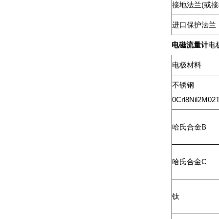
接地法兰(或接
进口保护法兰
电磁流量计
电
电极材料
不锈钢
0Crl8Nil2M02T
哈氏合金B
哈氏合金C
钛