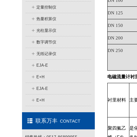
DN 100
定量控制仪
DN 125
热量积算仪
DN 150
光柱显示仪
DN 200
数字调节仪
DN 250
无纸记录仪
EJA-E
电磁流量计
衬
E+H
EJA-E
衬里材料
主
E+H
联系万丰
CONTACT
聚四氟乙
是