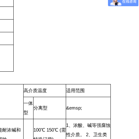
高介质温度
适用范围
一体
分离型
&emsp;
型
1、浓酸、碱等强腐蚀
能耐浓碱和
100℃ 150℃ (需
性介质。 2、卫生类