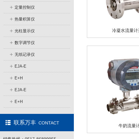
定量控制仪
热量积算仪
冷凝水流量计
光柱显示仪
数字调节仪
无纸记录仪
EJA-E
E+H
EJA-E
E+H
联系万丰
CONTACT
牛奶流量