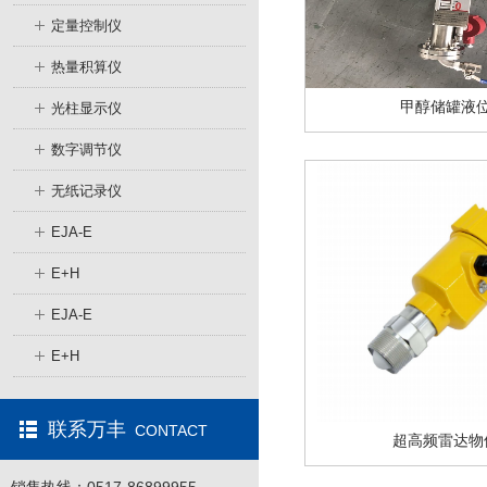
定量控制仪
热量积算仪
甲醇储罐液
光柱显示仪
数字调节仪
无纸记录仪
EJA-E
E+H
EJA-E
E+H
联系万丰
CONTACT
超高频雷达物